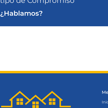
tipo de Compromiso
¿Hablamos?
Ventanas a Medida en Mallorca
Puertas a 
Ventanas PVC en Mallorca
Ventanas C
Me
Ini