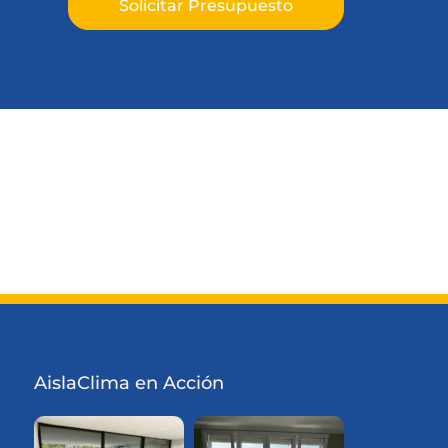
Solicitar Presupuesto
llorca
Puertas PVC en Mallorca
zo en
Ventanas Cortizo en Mallorca
AislaClima en Acción