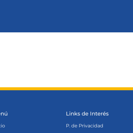
Medida en Mallorca
Ventanas PVC Cortizo en Ma
limalit en Mallorca
Ventanas de Aluminio Corti
Mallorca
nú
Links de Interés
cio
P. de Privacidad