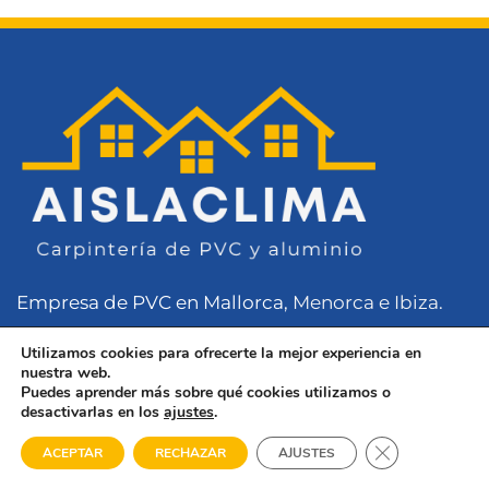
Empresa de PVC en Mallorca
, Menorca e Ibiza.
Como
Carpintería de Aluminio en Mallorca
,
Utilizamos cookies para ofrecerte la mejor experiencia en
nuestra web.
ofrecemos instalación y fabricación de puertas y
Puedes aprender más sobre qué cookies utilizamos o
ventanas PVC y Aluminio al mejor precio y con la
desactivarlas en los
ajustes
.
💬 ¿Necesitas ayuda?
mayor de las calidades.
Cerrar el bann
ACEPTAR
RECHAZAR
AJUSTES