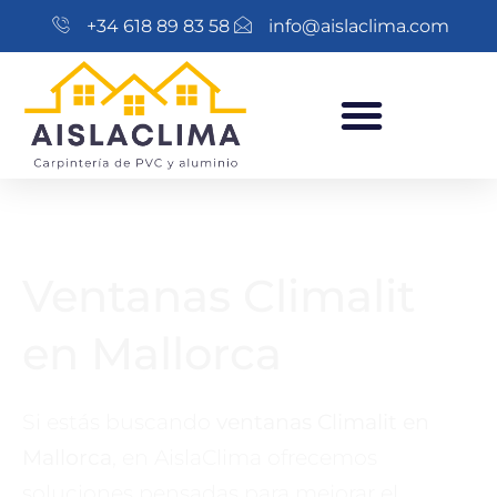
+34 618 89 83 58
info@aislaclima.com
Ventanas Climalit
en Mallorca
Si estás buscando
ventanas Climalit en
Mallorca
, en AislaClima ofrecemos
soluciones pensadas para mejorar el