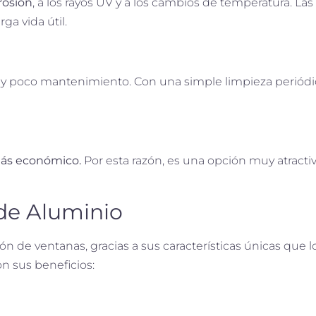
rosión
, a los rayos UV y a los cambios de temperatura. La
ga vida útil.
y poco mantenimiento. Con una simple limpieza periódic
más económico.
Por esta razón, es una opción muy atract
de Aluminio
ción de ventanas, gracias a sus características únicas q
on sus beneficios: